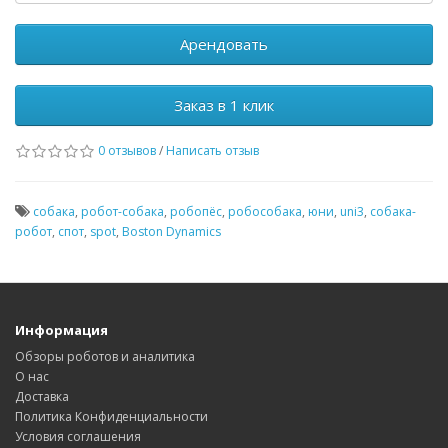
Арендовать
Заказ в 1 клик
0 отзывов
/
Написать отзыв
собака
,
робот-собака
,
робопёс
,
робособака
,
юни
,
uni3
,
собака-
робот
,
спот
,
spot
,
Boston Dynamics
Информация
Обзоры роботов и аналитика
О нас
Доставка
Политика Конфиденциальности
Условия соглашения