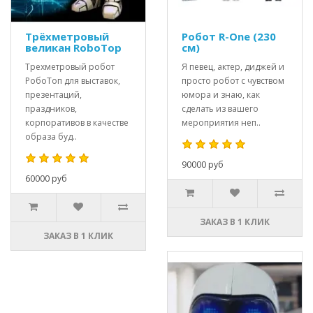
Трёхметровый
Робот R-One (230
великан RoboTop
см)
Трехметровый робот
Я певец, актер, диджей и
РобоТоп для выставок,
просто робот с чувством
презентаций,
юмора и знаю, как
праздников,
сделать из вашего
корпоративов в качестве
мероприятия неп..
образа буд..
90000 руб
60000 руб
ЗАКАЗ В 1 КЛИК
ЗАКАЗ В 1 КЛИК