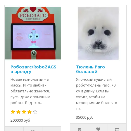
Робозагс/RoboZAGS
Тюлень Paro
в аренду
большой
Новые технологии – в
Японский пушистый
массы. И кто любит -
робот-тюлень Paro, 70
обязательно женится,
см в длину. Если вы
пусть даже с помощью
хотите, чтобы на
робота. Ведь это..
мероприятии было что-
то..
35000 руб
200000 руб