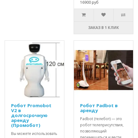
16900 руб
ЗАКАЗ В 1 КЛИК
Робот Promobot
Робот Padbot в
V2 в
аренду
долгосрочную
Padbot (телебот) — это
аренду
(Промобот)
робот телеприсутствия,
позволяющий
Вы можете использовать
перемещаться и вести