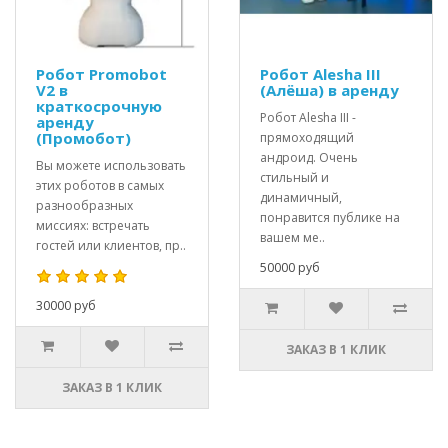
Робот Promobot
Робот Alesha III
V2 в
(Алёша) в аренду
краткосрочную
Робот Alesha III -
аренду
(Промобот)
прямоходящий
андроид. Очень
Вы можете использовать
стильный и
этих роботов в самых
динамичный,
разнообразных
понравится публике на
миссиях: встречать
вашем ме..
гостей или клиентов, пр..
50000 руб
30000 руб
ЗАКАЗ В 1 КЛИК
ЗАКАЗ В 1 КЛИК