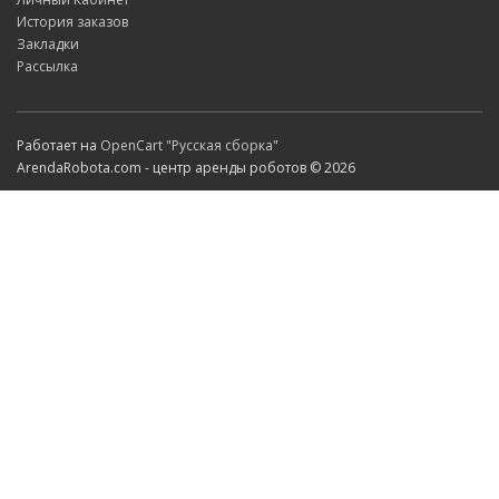
История заказов
Закладки
Рассылка
Работает на
OpenCart "Русская сборка"
ArendaRobota.com - центр аренды роботов © 2026