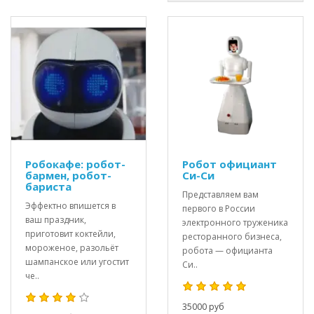
Робокафе: робот-
Робот официант
бармен, робот-
Си-Си
бариста
Представляем вам
Эффектно впишется в
первого в России
ваш праздник,
электронного труженика
приготовит коктейли,
ресторанного бизнеса,
мороженое, разольёт
робота — официанта
шампанское или угостит
Си..
че..
35000 руб