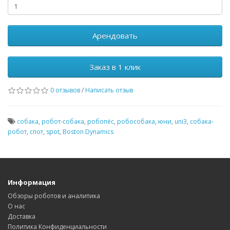
Арендовать
Заказ в 1 клик
0 отзывов
/
Написать отзыв
собака
,
робот-собака
,
робопёс
,
робособака
,
юни
,
uni3
,
собака-
робот
,
спот
,
spot
,
Boston Dynamics
Информация
Обзоры роботов и аналитика
О нас
Доставка
Политика Конфиденциальности