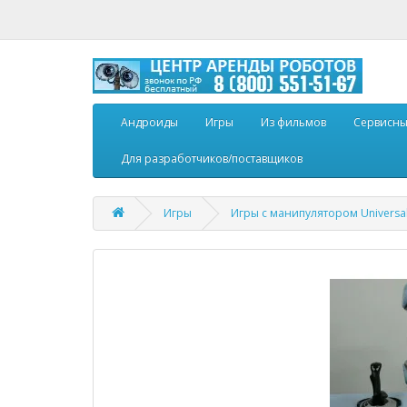
Андроиды
Игры
Из фильмов
Сервисн
Для разработчиков/поставщиков
Игры
Игры с манипулятором Universal