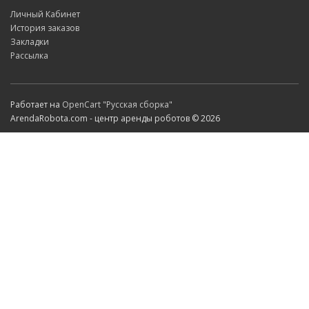
Личный Кабинет
История заказов
Закладки
Рассылка
Работает на
OpenCart "Русская сборка"
ArendaRobota.com - центр аренды роботов © 2026